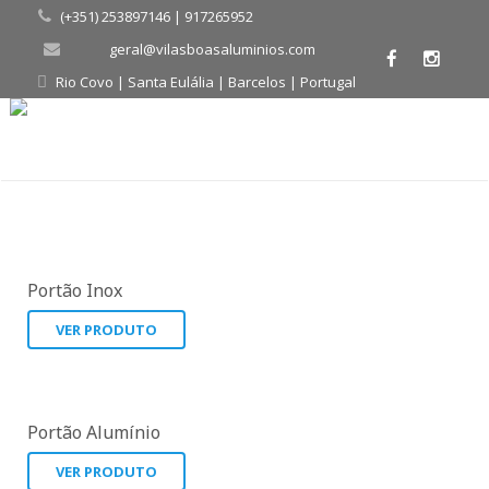
(+351) 253897146 | 917265952
geral@vilasboasaluminios.com
Rio Covo | Santa Eulália | Barcelos | Portugal
Portão Inox
VER PRODUTO
Portão Alumínio
VER PRODUTO