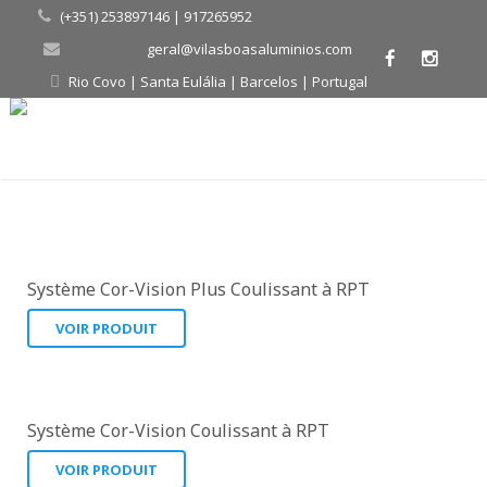
(+351) 253897146 | 917265952
geral@vilasboasaluminios.com
Rio Covo | Santa Eulália | Barcelos | Portugal
Système Cor-Vision Plus Coulissant à RPT
VOIR PRODUIT
Système Cor-Vision Coulissant à RPT
VOIR PRODUIT